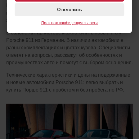
Porsche 911 производитель сохраняет свою традицию
Отклонить
выдающейся производительности и эстетики, при
этом внедряя новейшие инновации и технологии.
Политика конфиденциальности
В салоне Антар Моторс можно купить новый и б/у
Porsche 911 из Германии. В наличии автомобили в
разных комплектациях и цветах кузова. Специалисты
ответят на вопросы, расскажут об особенностях и
преимуществах авто и помогут с выбором оснащения.
Технические характеристики и цены на подержанные
и новые автомобили Porsche 911: легко выбрать и
купить Порше 911 с пробегом и без пробега по РФ.